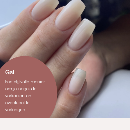
Gel
Een stijlvolle manier
om je nagels te
verfraaien en
eventueel te
verlengen.