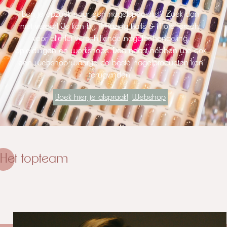
Ben je opzoek naar een nagelspecialist? Zoek dan
niet verder! Je kan bij Amazing Nails & More terecht
voor allerlei verschillende nagelbehandeling,
opleidingen en workshops. Daarnaast hebben we ook
een webshop waar je de beste nagelproducten kan
terugvinden.
Boek hier je afspraak!
Webshop
Het topteam