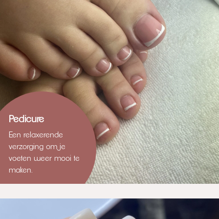
Pedicure
Een relaxerende
verzorging om je
voeten weer mooi te
maken.