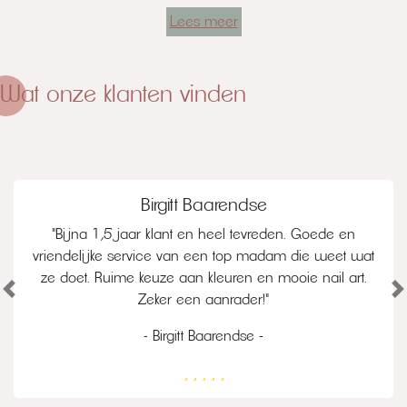
Lees meer
Wat onze klanten vinden
Birgitt Baarendse
"Bijna 1,5 jaar klant en heel tevreden. Goede en
vriendelijke service van een top madam die weet wat
ze doet. Ruime keuze aan kleuren en mooie nail art.
Vorige
V
Zeker een aanrader!"
- Birgitt Baarendse -