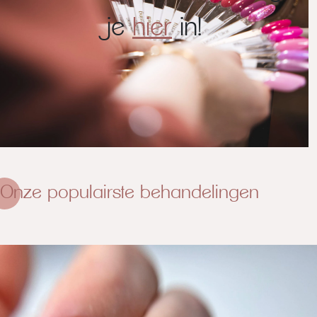
je
hier
in!
Onze populairste behandelingen